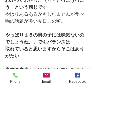
わかったわかった（＾＾）行こう行こ
う　という感じです
やはりあるあるかもしれませんが食べ
物の話題が多い今日この頃。
やっぱり１８の男の子には味気ないの
でしょうね、、でもバランスは
取れていると思いますからそこはあり
がたい
高校の先生ともやりとりしているよう
で助かります。
Phone
Email
Facebook
来月は今月副業の方のお仕事をがんば
りすぎたので
少し減らしてもらってゆっくりいって
きまーす（＾＾）
なんでもない日常が本当に幸せなんだ