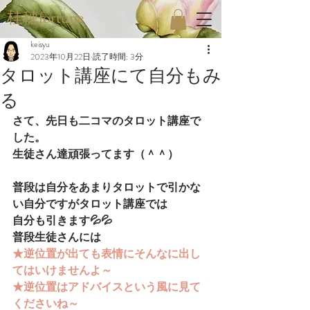
桂穂fortune
keisyu
2023年10月22日
読了時間: 3分
タロット講座にて自分もみ
る
さて、先日も二コマのタロット講座で
した。
生徒さん達頑張ってます（＾＾）
普段は自分をあまりタロットで引かな
い自分ですがタロット講座では
自分も引きます💦💦
普段生徒さんには
★逆位置が出ても表情にそんなに出し
てはいけませんよ～
★逆位置はアドバイスという風に見て
くださいね～