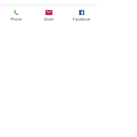
Phone
Email
Facebook
カードは良いも悪いもないんですよ～
なんていいながら
先日は生徒さんを前にして
「やっべ！」と発してしまった私・・
あかあああああああん！！というつっ
こみ所ではありますが。
今後とも生徒さん達どうぞよろしくお
願いいたします💛
さいたま市北区でのタロット講座も始
めた時に感じていたよりも