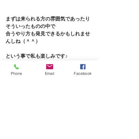
まずは来られる方の雰囲気であったり
そういったものの中で
合うやり方も発見できるかもしれませ
んしね（＾＾）
という事で私も楽しみです♪
ご縁があっての出会いだとおもいます
Phone
Email
Facebook
から楽しみにしております♪
それではお問い合わせはお気軽に（＾
＾）