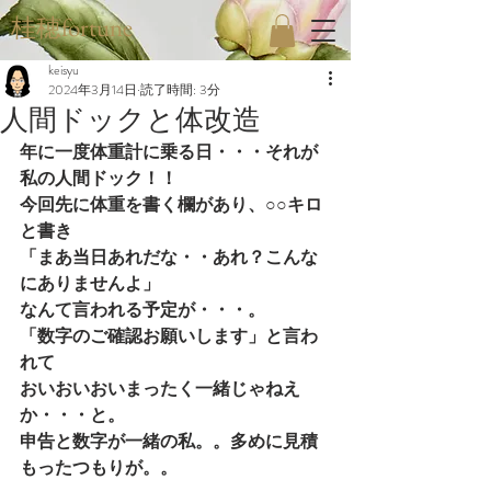
桂穂fortune
keisyu
2024年3月14日
読了時間: 3分
人間ドックと体改造
年に一度体重計に乗る日・・・それが
私の人間ドック！！
今回先に体重を書く欄があり、○○キロ
と書き
「まあ当日あれだな・・あれ？こんな
にありませんよ」
なんて言われる予定が・・・。
「数字のご確認お願いします」と言わ
れて
おいおいおいまったく一緒じゃねえ
か・・・と。
申告と数字が一緒の私。。多めに見積
もったつもりが。。