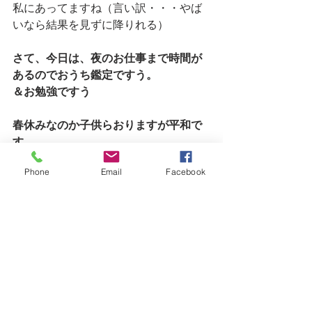
私にあってますね（言い訳・・・やば
いなら結果を見ずに降りれる）
さて、今日は、夜のお仕事まで時間が
あるのでおうち鑑定ですう。
＆お勉強ですう
春休みなのか子供らおりますが平和で
す。
何かおかし作ったり次男はせっせと体
Phone
Email
Facebook
つくりをしている模様。
なかなか日中家にいれないのでこのよ
うに子供たちの生態を知る
事もおもしろいですね＾＾
何歳になってもかわいいもんだ💛
ここ数日ブログさぼってましたがその
間に鑑定のご依頼いただきまして
ありがとうございました＾＾