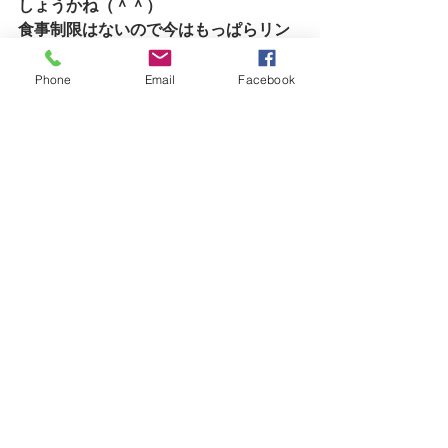
しょうかね（＾＾）
食事制限はないので今はもっぱらリン
ゴジュースがおいしいらしい
＆プリンとかね
Phone
Email
Facebook
思えばゆっくり椅子に座って話すとか
今まであったかなあ
景色もいいので、なんかゆったりしな
がら話せます
今日は良い一日でもあり、長男ががん
ばりスタートの日
今日も一日ありがとうございました
（＾＾）