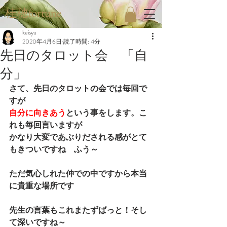
桂穂fortune
keisyu
2020年4月6日
読了時間: 4分
先日のタロット会 「自
分」
さて、先日のタロットの会では毎回で
すが
自分に向きあう
という事をします。こ
れも毎回言いますが
かなり大変であぶりだされる感がとて
もきついですね　ふう
～
ただ気心しれた仲での中ですから本当
に貴重な場所です
先生の言葉もこれまたずばっと！そし
て深いですね～