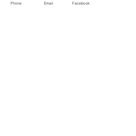
Phone
Email
Facebook
（これは言い訳しません）
そして
最終では死神リバースですか
ら　
もう過去になっている部分を活かして
そして前に進むという感じという
まとめ、象徴になってきます
確かにもう過去の幸せだったこ
ろ・・・実際思い出すことができませ
ん
でもその時代があったから今があると
いう事は事実です
なかなかおもしろいスプレッドでその
ままに出ているように思います
先生からの一言・・・
もうダメなもの