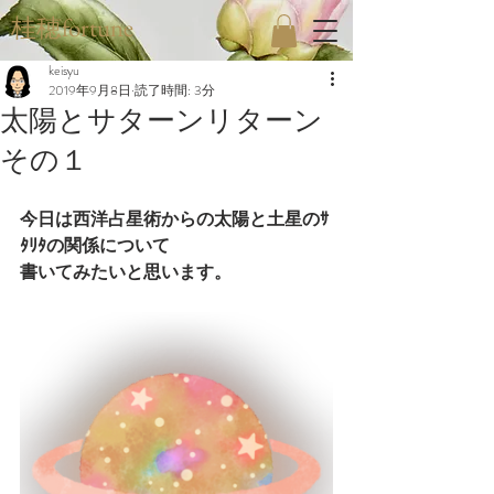
桂穂fortune
keisyu
2019年9月8日
読了時間: 3分
太陽とサターンリターン
その１
今日は西洋占星術からの太陽と土星のｻ
ﾀﾘﾀの関係について
書いてみたいと思います。