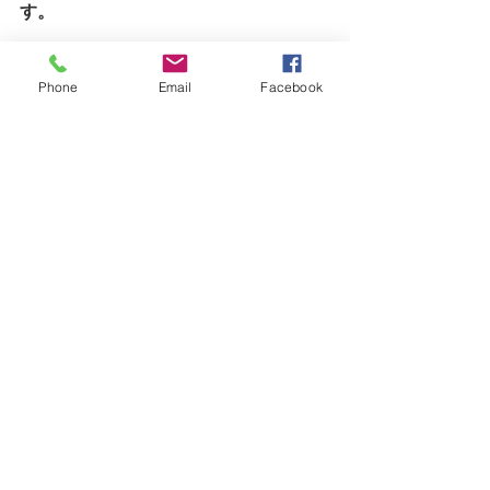
す。
たまたまふっと鑑定をしてみようかな
～と思われてご縁をいただいた方こそ
Phone
Email
Facebook
このような重要な角度を今まさに！！
という方が多いですね（＾＾）
これからの方、そしてこの成人式を終
えられた方、、、あの頃。。という
感じで振り返られてみるときっと超え
るべき時期に超えたということが
言えると思います♪