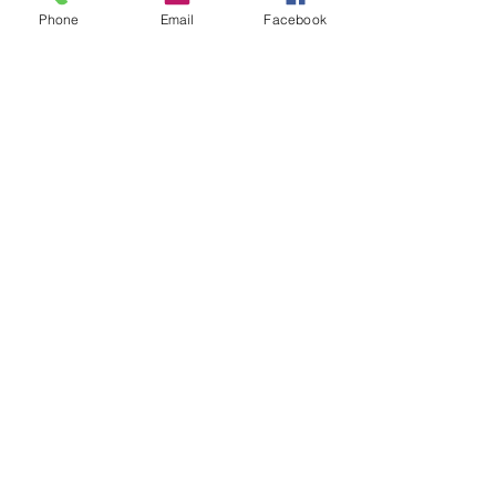
なんて言いながらも課題は山積みの私
Phone
Email
Facebook
です。。。
ただ先日お二人から「パワーすごいあ
りますよね！」と
同じ日に同じ事を言われました（＾
＾）
きっと単純明快な性格というのもある
のかもしれませんが