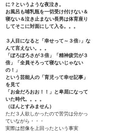
に？というような夜泣き。
お風呂も哺乳瓶を一切受け付けない＆
寝ない＆泣き止まない長男は体育座り
してそこに対面にして入る。。。
３人目になると「幸せって～３倍♪」な
んて言えない。。。
「ぼろぼろさが３倍」「精神疲労が３
倍」「全員そろって寝ないじゃない
の！」
という芸能人の「育児って幸せ記事」
を見て
「お金だろおお！！」と卑屈になって
いた時代。。。。
（ほんとすみません）
ただ３人欲しかったので苦労は分かっ
ていながら・・・
実際は想像を上回ったという事実