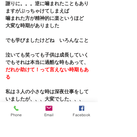
謝りに。。。逆に噛まれたこともあり
ますがぶっちゃけてしまえば
噛まれた方が精神的に楽というほど　
大変な時期がありました
でも学びましたけどね　いろんなこと
泣いても笑っても子供は成長していく
でもそれは本当に過酷な時もあって、
だれか助けて！って言えない時期もあ
る
私は３人の小さな時は深夜仕事をして
いましたが、、、大変でした、、、
大変でしたけど解放された感じはあっ
たのです
Phone
Email
Facebook
こんなに大変だけど、、これで解放を
感じるなんてな～ともまさに