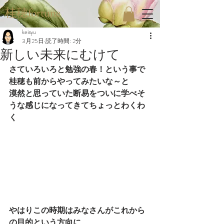
桂穂fortune
keisyu
3月25日
読了時間: 2分
新しい未来にむけて
さていろいろと勉強の春！という事で
桂穂も前からやってみたいな～と
漠然と思っていた断易をついに学べそ
うな感じになってきてちょっとわくわ
く
やはりこの時期はみなさんがこれから
の目的という方向に