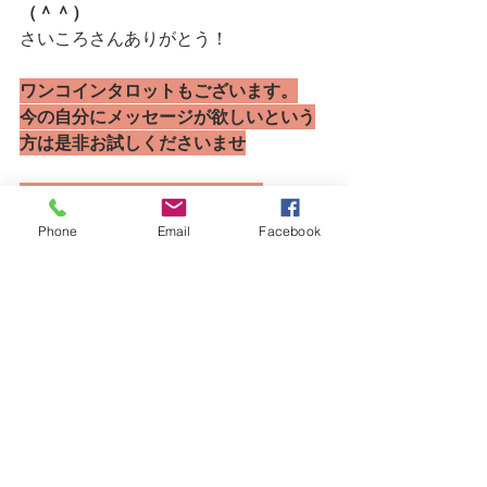
（＾＾）
さいころさんありがとう！
ワンコインタロットもございます。
今の自分にメッセージが欲しいという
方は是非お試しくださいませ
画像とともにお送り致します。
また文章ではなくラインで欲しいとい
Phone
Email
Facebook
う方もご要望にお応えいたしますので
お気軽にお問合せくださいませ（＾
＾）