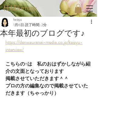
桂穂fortune
keisyu
1月6日
読了時間: 2分
本年最初のブログです♪
https://denwauranai-media.co.jp/keisyu-
interview/
こちらの↑は　私のおはずかしながら紹
介の文面となっております
掲載させていただきます＾＾
プロの方の編集なので掲載させていた
だきます（ちゃっかり）