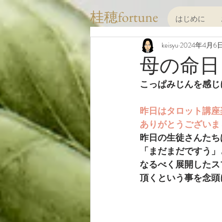
桂穂fortune
はじめに
keisyu
2024年4月6
母の命日
こっぱみじんを感じ
昨日はタロット講座
ありがとうございま
昨日の生徒さんたち
「まだまだですう」
なるべく展開したス
頂くという事を念頭