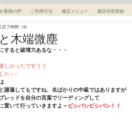
お客様の声
ご利用方法
鑑定メニュー
鑑定内容登録
日
読了時間: 3分
と木端微塵
にすると破壊力あるな・・・
楽しかったですうう
した～♪
は
と謙遜してもですね、名ばかりの中級ではありますが
プレッドを自分の言葉でリーディングして
に置いて行っていきますよ～
ビシバシビシバシ！！