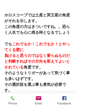
ホロスコープでは土星と冥王星の角度
がそれを示します。
この角度の方はきついですね。。恐ら
く人生でも心に残る時となるでしょう
でも
これでもか！これでもか！とやっ
てくる壁に
負けると思うのではなく要らぬものだ
と判断すればその方向を変えてよいと
されている
角度です。
そのようなトリガーがあって気づく事
も多いはずです。
その選択肢を選ぶ事も勇気が必要で
す。
それでもこれまでを視させていただい
てそのように判断した方ならば
Phone
Email
Facebook
応援します