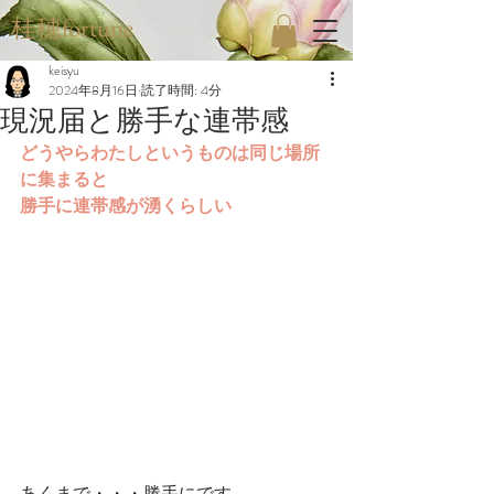
桂穂fortune
keisyu
2024年8月16日
読了時間: 4分
現況届と勝手な連帯感
どうやらわたしというものは同じ場所
に集まると
勝手に連帯感が湧くらしい
あくまで・・・勝手にです