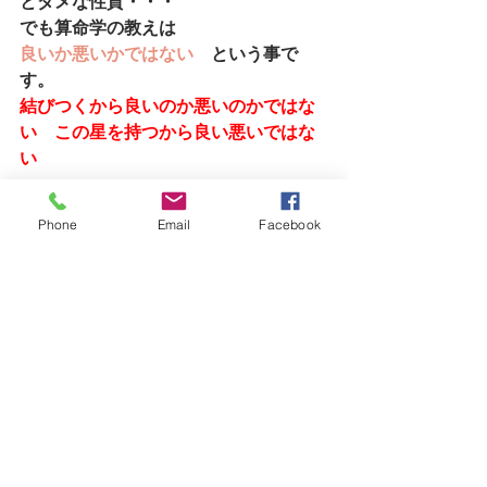
とダメな性質・・・
でも算命学の教えは
良いか悪いかではない　
という事で
す。
結びつくから良いのか悪いのかではな
い　この星を持つから良い悪いではな
い
実際本当にそう思います
Phone
Email
Facebook
壊れるという事であっても、壊されて
良いものもある
という事ですね
という事で今月と来月は天が味方して
くれませんから・・
おとなしくしときます　help!!
ただ、こんな時は体調管理や健康診断
なんかも良いとは
されていますから毎年1回の診断を申し
込みました・・