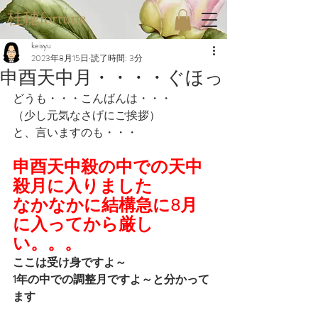
桂穂fortune
keisyu
2023年8月15日
読了時間: 3分
申酉天中月・・・・ぐほっ
どうも・・・こんばんは・・・
（少し元気なさげにご挨拶）
と、言いますのも・・・
申酉天中殺の中での天中
殺月に入りました
なかなかに結構急に8月
に入ってから厳し
い。。。
ここは受け身ですよ～
1年の中での調整月ですよ～と分かって
ます