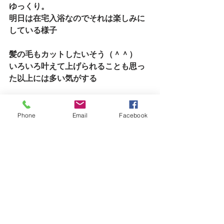
ゆっくり。
明日は在宅入浴なのでそれは楽しみに
している様子
髪の毛もカットしたいそう（＾＾）
いろいろ叶えて上げられることも思っ
た以上には多い気がする
母の横の部屋でお仕事できる自分も幸
せなのかもな（＾＾）
Phone
Email
Facebook
在宅医療・看護とも365日24時間体制
本当にこころづよい
みんな母をヨイショしてくれるので母
もまんざらではないという
感じではないという感じで口角があが
る
ただ実は良い所があって神経質でやや