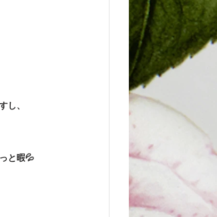
すし、
と暇💦