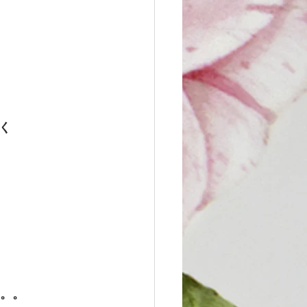
く
。。。