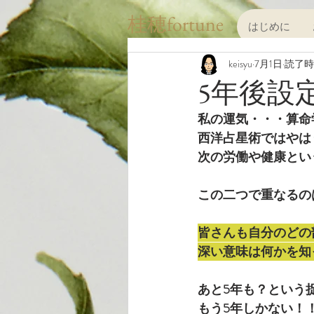
桂穂fortune
はじめに
keisyu
7月1日
読了時間
5年後設
私の運気・・・算命
西洋占星術ではやは
次の労働や健康とい
この二つで重なるの
皆さんも自分のどの
深い意味は何かを知
あと5年も？という
もう5年しかない！！