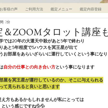
お客様の声
ご利用方法
鑑定メニュー
鑑定内容登録
: 2分
定＆ZOOMタロット講座も
学では20年の大運天中殺があと5年で終わり
りあと5年程度で5ハウスを冥王星が出て
うお部屋をあらいざらいに運行していくという事になり
は
自分の仕事との向き合い方
という事になります
部屋を冥王星が運行しているのか、そこに与えられる
って見られると良いと思います
捉え方もあるかもしれませんが私にとっては
という感じですね💦💦