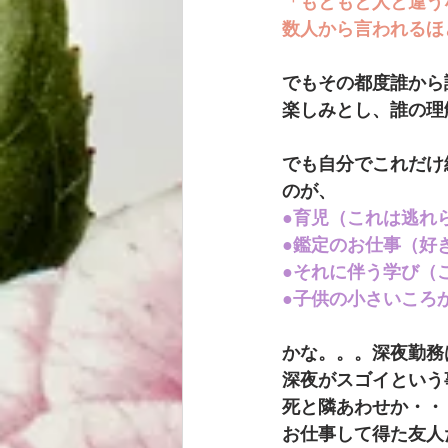
「もともと人と違う
数人から言われるほ
でもその都度誰から
楽しみとし、誰の理
でも自分でこれだけ
のが、
●育児（これは逃れ
●鑑定のお仕事（好
●それに伴う学び（
●子供の小さいころ
かな。。。深夜勤務
深夜がスゴイという
死と隣あわせか・・
お仕事して得た友人