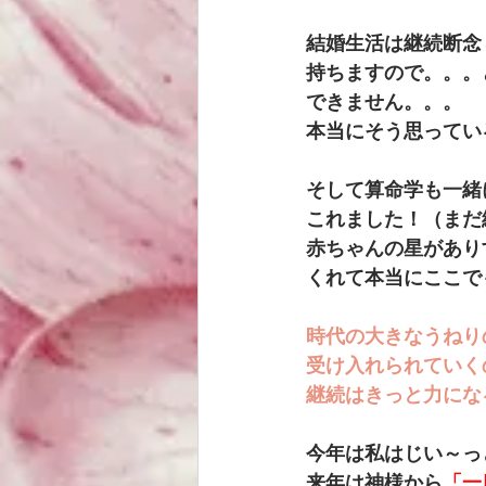
結婚生活は継続断念
持ちますので。。。
できません。。。
本当にそう思ってい
そして算命学も一緒
これました！（まだ
赤ちゃんの星があり
くれて本当にここで
時代の大きなうねり
受け入れられていく
継続はきっと力にな
今年は私はじい～っ
来年は神様から
「一