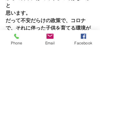
と
思います。
だって不安だらけの政策で、コロナ
で、それに伴った子供を育てる環境が
まるで厳しい、今を見つめないで次世
代というなら、次世代は生まれてこれ
Phone
Email
Facebook
ませんよね、、
だって今を生きる母になりえる人が
「よし！」と自分にＧｏを出しづらい
のでは
無いかなと思います
この日本ならこんな時代でもこの国で
子供を産んでみたい！とはなかなか厳
しいのではないかと思ってしまいます
ね、、