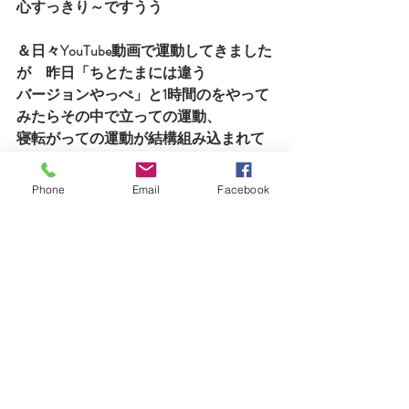
心すっきり～ですうう
＆日々YouTube動画で運動してきました
が　昨日「ちとたまには違う
バージョンやっぺ」と1時間のをやって
みたらその中で立っての運動、
寝転がっての運動が結構組み込まれて
いて、腹筋は大事だけど
めまいに襲われた46歳・・・
Phone
Email
Facebook
そして卒業式のスーツも号数が上が
り・・悲しい46歳
今日決めた！精神足りねえええ！って…
ことで
再度ビリー隊長へ入隊志願します！
やっぱり　「痛み無くして得るものな
し！」という隊長の
言葉直に聞きたくなりました！
＆「汗かいてるか！みせてくれ！」っ