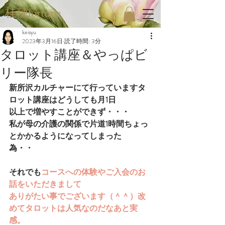
桂穂fortune
keisyu
2023年3月16日
読了時間: 3分
タロット講座＆やっぱビ
リー隊長
新所沢カルチャーにて行っていますタ
ロット講座はどうしても月1日
以上で増やすことができず・・・
私が母の介護の関係で片道1時間ちょっ
とかかるようになってしまった
為・・
それでも
コースへの体験やご入会のお
話をいただきまして
ありがたい事でございます（＾＾）改
めてタロットは人気なのだなあと実
感。