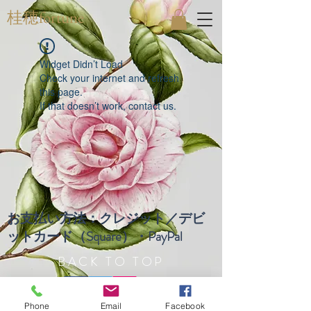
桂穂fortune
Widget Didn’t Load
Check your internet and refresh
this page.
If that doesn’t work, contact us.
お支払い方法：クレジット／デビ
ットカード（Square）・PayPal
BACK TO TOP
Phone
Email
Facebook